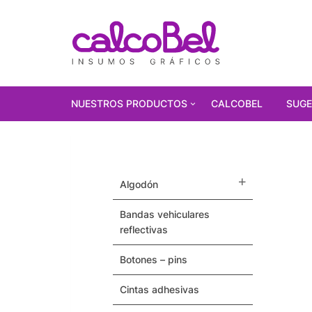
NUESTROS PRODUCTOS
CALCOBEL
SUGE
PRODUCTOS
DESTACADOS!!!
algodón
Polarizados
bandas vehiculares
Vinilos Autoadhesivos
reflectivas
Gorras
botones – pins
Pulseras / Precintos Tyvek
cintas adhesivas