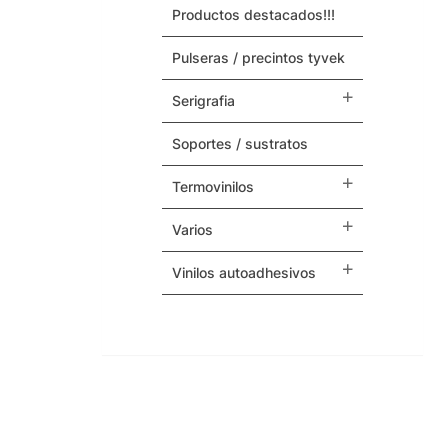
productos destacados!!!
Maquinas y Repuestos
pulseras / precintos tyvek
Varios
serigrafia
soportes / sustratos
termovinilos
varios
vinilos autoadhesivos