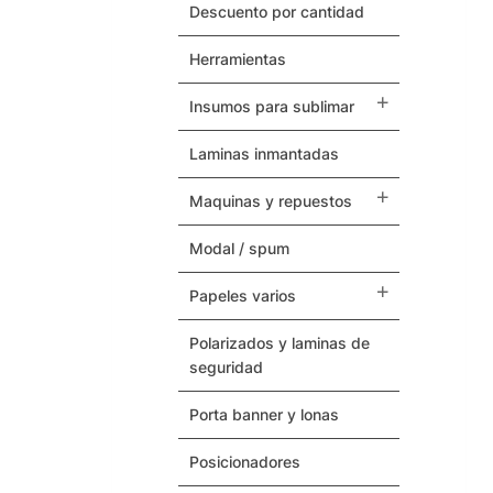
Herramientas
descuento por cantidad
herramientas
Termovinilos
insumos para sublimar
Posicionadores
laminas inmantadas
Botones – Pins
maquinas y repuestos
Cintas Adhesivas
modal / spum
Papeles Varios
papeles varios
Insumos para Sublimar
polarizados y laminas de
seguridad
Laminas Inmantadas
porta banner y lonas
Soporte / Sustratos
posicionadores
Serigrafia