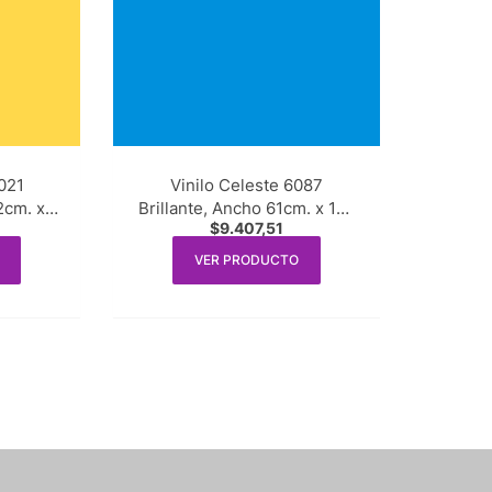
6021
Vinilo Celeste 6087
2cm. x
Brillante, Ancho 61cm. x 1m.
$
9.407,51
lineal
VER PRODUCTO