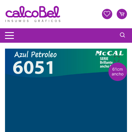
61cm
ancho