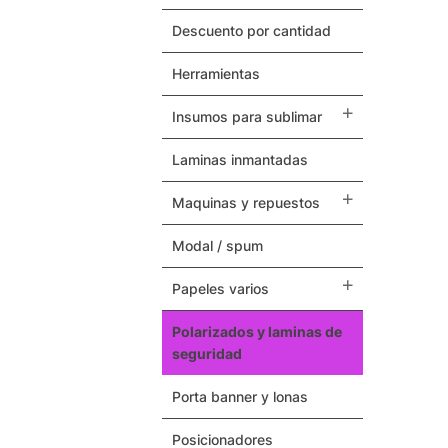
Herramientas
descuento por cantidad
Termovinilos
herramientas
Posicionadores
insumos para sublimar
Botones – Pins
laminas inmantadas
Cintas Adhesivas
maquinas y repuestos
modal / spum
Papeles Varios
papeles varios
Insumos para Sublimar
polarizados y laminas de
Laminas Inmantadas
seguridad
Soporte / Sustratos
porta banner y lonas
posicionadores
Serigrafia