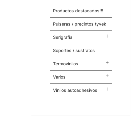
productos destacados!!!
Maquinas y Repuestos
pulseras / precintos tyvek
Varios
serigrafia
soportes / sustratos
termovinilos
varios
vinilos autoadhesivos