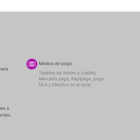
Medios de pago
para
Tarjetas de débito y crédito,
Mercado pago, Rapipago ,pago
fácil y Efectivo en el local.
nes a
rrido.