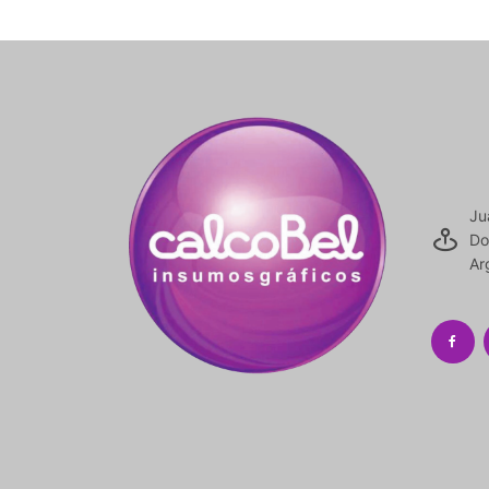
Ju
Do
Ar