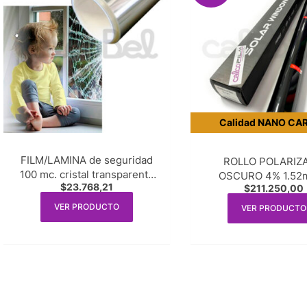
Calidad NANO CA
FILM/LAMINA de seguridad
ROLLO POLARIZ
100 mc. cristal transparente
OSCURO 4% 1.52m
$
23.768,21
$
211.250,00
100 mc. – ancho 1.50 x 1m.
ancho x 30m. lin
lineal
VER PRODUCTO
VER PRODUCTO