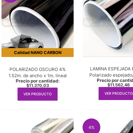
Calidad NANO CARBON
LAMINA ESPEJADA 
POLARIZADO OSCURO 4%
Polarizado espejado/
1.52m. de ancho x 1m. lineal
Precio por canti
Precio por cantidad:
de ancho x 1m. li
$
11.562,46
$
11.370,03
VER PRODUCTO
VER PRODUCTO
4%