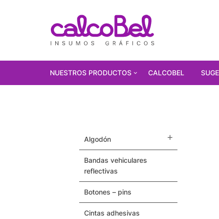
NUESTROS PRODUCTOS
CALCOBEL
SUGE
PRODUCTOS
DESTACADOS!!!
Polarizados
algodón
Vinilos Autoadhesivos
bandas vehiculares
reflectivas
Gorras
botones – pins
Pulseras / Precintos Tyvek
cintas adhesivas