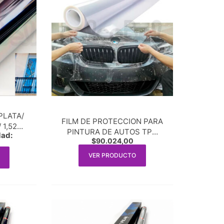
PLATA/
FILM DE PROTECCION PARA
 1,52m.
PINTURA DE AUTOS TPU
dad:
neal
$
90.024,00
Transparente 1,50 m. de
ancho x 1m. lineal
VER PRODUCTO