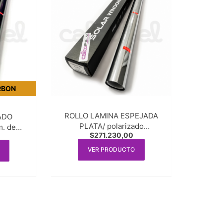
RBON
ROLLO LAMINA ESPEJADA
ADO
PLATA/ polarizado
. de
$
271.230,00
espejado/1.52m. de ancho x
eal
30m. lineal
VER PRODUCTO