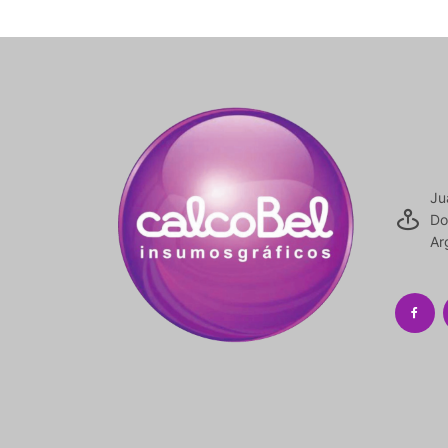
Ju
Do
Ar