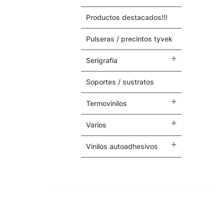
productos destacados!!!
Maquinas y Repuestos
pulseras / precintos tyvek
Varios
serigrafia
soportes / sustratos
termovinilos
varios
vinilos autoadhesivos