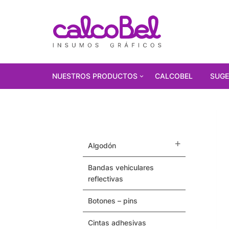
NUESTROS PRODUCTOS
CALCOBEL
SUGE
PRODUCTOS
DESTACADOS!!!
Polarizados
algodón
Vinilos Autoadhesivos
bandas vehiculares
reflectivas
Gorras
botones – pins
Pulseras / Precintos Tyvek
cintas adhesivas