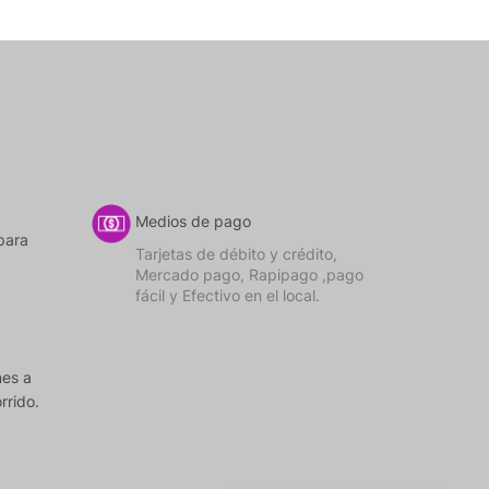
Medios de pago
para
Tarjetas de débito y crédito,
Mercado pago, Rapipago ,pago
fácil y Efectivo en el local.
nes a
rrido.