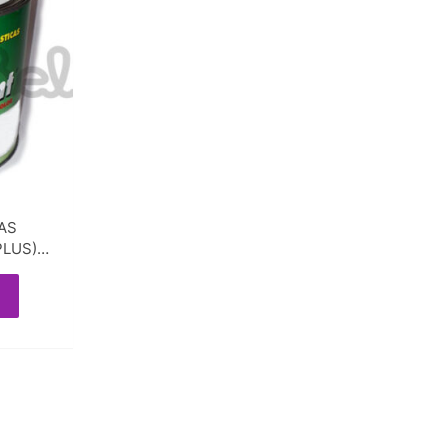
CAS
PLUS)
intesint