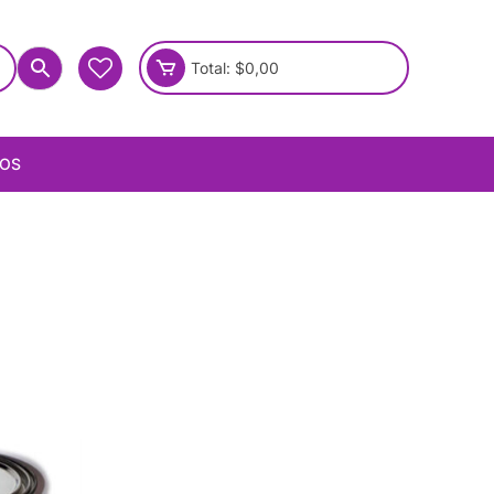
Total:
$
0,00
IOS