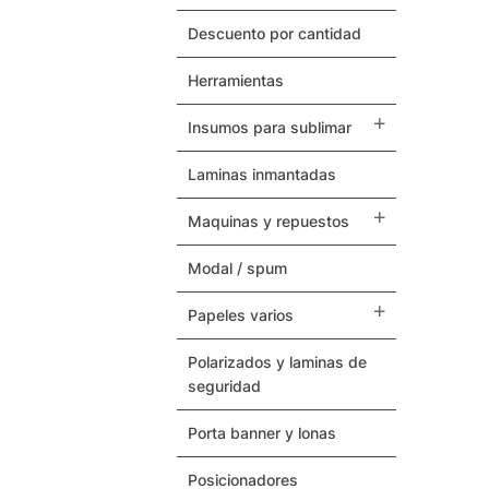
Herramientas
descuento por cantidad
Termovinilos
herramientas
Posicionadores
insumos para sublimar
Botones – Pins
laminas inmantadas
Cintas Adhesivas
maquinas y repuestos
modal / spum
Papeles Varios
papeles varios
Insumos para Sublimar
polarizados y laminas de
Laminas Inmantadas
seguridad
Soporte / Sustratos
porta banner y lonas
posicionadores
Serigrafia