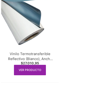
Vinilo Termotransferible
Reflectivo (Blanco), Ancho
$
27.010,95
50 cm. x 1m. lineal
VER PRODUCTO