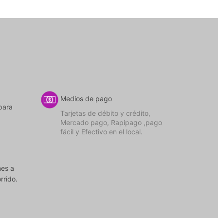
Medios de pago
para
Tarjetas de débito y crédito,
Mercado pago, Rapipago ,pago
fácil y Efectivo en el local.
nes a
rrido.