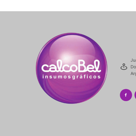
Ju
Do
Ar