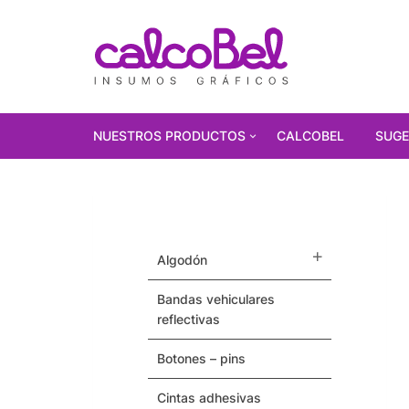
NUESTROS PRODUCTOS
CALCOBEL
SUGE
PRODUCTOS
DESTACADOS!!!
Polarizados
algodón
Vinilos Autoadhesivos
bandas vehiculares
reflectivas
Gorras
botones – pins
Pulseras / Precintos Tyvek
cintas adhesivas