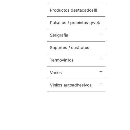
productos destacados!!!
Maquinas y Repuestos
pulseras / precintos tyvek
Varios
serigrafia
soportes / sustratos
termovinilos
varios
vinilos autoadhesivos