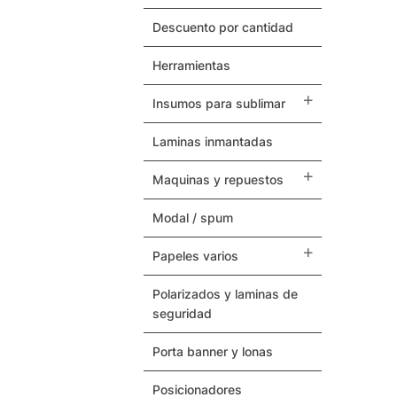
Herramientas
descuento por cantidad
Termovinilos
herramientas
Posicionadores
insumos para sublimar
Botones – Pins
laminas inmantadas
Cintas Adhesivas
maquinas y repuestos
modal / spum
Papeles Varios
papeles varios
Insumos para Sublimar
polarizados y laminas de
Laminas Inmantadas
seguridad
Soporte / Sustratos
porta banner y lonas
posicionadores
Serigrafia