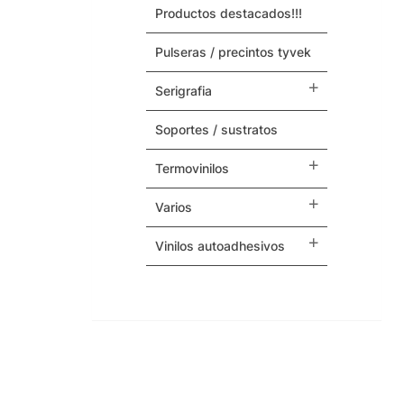
productos destacados!!!
Maquinas y Repuestos
pulseras / precintos tyvek
Varios
serigrafia
soportes / sustratos
termovinilos
varios
vinilos autoadhesivos