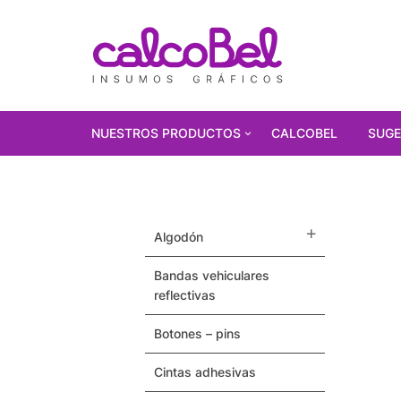
NUESTROS PRODUCTOS
CALCOBEL
SUGE
PRODUCTOS
DESTACADOS!!!
algodón
Polarizados
bandas vehiculares
Vinilos Autoadhesivos
reflectivas
Gorras
botones – pins
Pulseras / Precintos Tyvek
cintas adhesivas