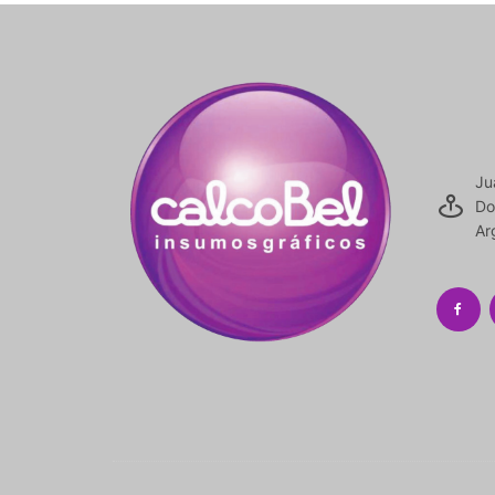
Ju
Do
Ar