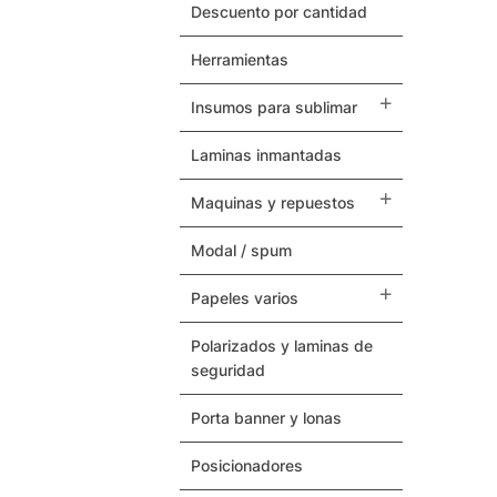
Herramientas
descuento por cantidad
herramientas
Termovinilos
insumos para sublimar
Posicionadores
laminas inmantadas
Botones – Pins
maquinas y repuestos
Cintas Adhesivas
modal / spum
Papeles Varios
papeles varios
Insumos para Sublimar
polarizados y laminas de
seguridad
Laminas Inmantadas
porta banner y lonas
Soporte / Sustratos
posicionadores
Serigrafia