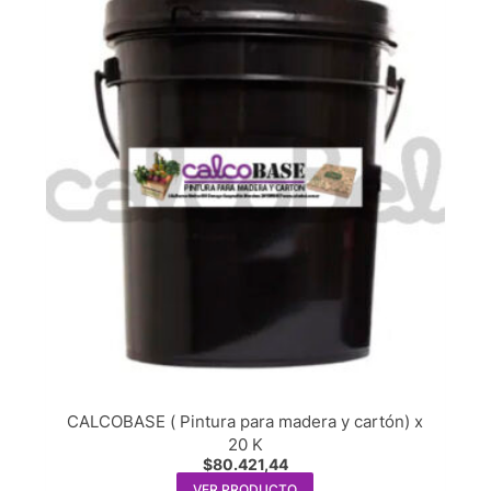
CALCOBASE ( Pintura para madera y cartón) x
20 K
$
80.421,44
VER PRODUCTO