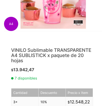
A4
VINILO Sublimable TRANSPARENTE
A4 SUBLISTICK x paquete de 20
hojas
13.942,47
$
7 disponibles
Cantidad
Descuento
Precio x Item
12.548,22
3+
10%
$