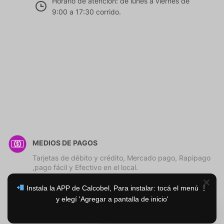
Horario de atención: de lunes a viernes de
9:00 a 17:30 corrido.
MEDIOS DE PAGOS
Tarjetas de débito y crédito, Mercado pago, Rapipago
,pago fácil y Efectivo en el local.
Instala la APP de Calcobel, Para instalar: tocá el menú ⋮
y elegí 'Agregar a pantalla de inicio'
En que Podemos Ayudarle?
Copyright © Orchid store. All rights reserved.