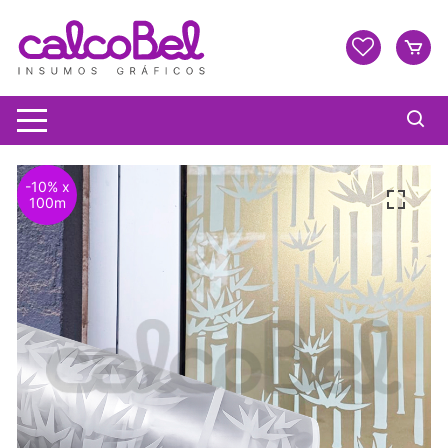
-10% x
100m