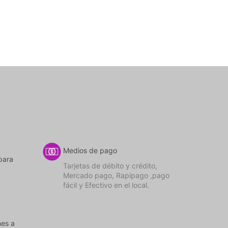
Medios de pago
para
Tarjetas de débito y crédito,
Mercado pago, Rapipago ,pago
fácil y Efectivo en el local.
nes a