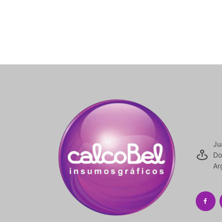
Ju
Do
Ar