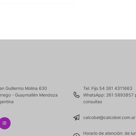
an Guillermo Molina 630
Tel: Fijo 54 261 4311663
rrego - Guaymallén Mendoza
WhatsApp: 261 5893857 
gentina
consultas
calcobel@calcobel.com.ar
Horario de atención: de lu