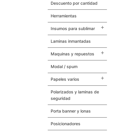
Herramientas
descuento por cantidad
herramientas
Termovinilos
insumos para sublimar
Posicionadores
laminas inmantadas
Botones – Pins
maquinas y repuestos
Cintas Adhesivas
modal / spum
Papeles Varios
papeles varios
Insumos para Sublimar
polarizados y laminas de
seguridad
Laminas Inmantadas
porta banner y lonas
Soporte / Sustratos
posicionadores
Serigrafia