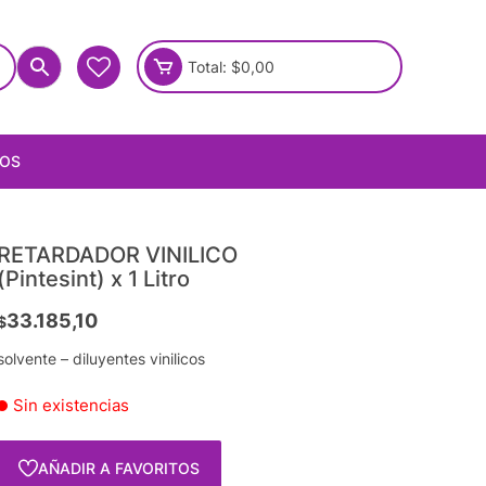
Total:
$
0,00
IOS
RETARDADOR VINILICO
(Pintesint) x 1 Litro
33.185,10
$
solvente – diluyentes vinilicos
Sin existencias
AÑADIR A FAVORITOS