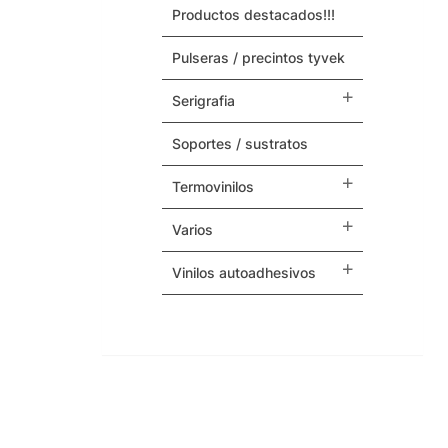
productos destacados!!!
Maquinas y Repuestos
pulseras / precintos tyvek
Varios
serigrafia
soportes / sustratos
termovinilos
varios
vinilos autoadhesivos