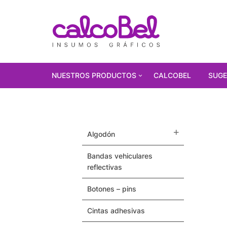
NUESTROS PRODUCTOS
CALCOBEL
SUGE
PRODUCTOS
DESTACADOS!!!
algodón
Polarizados
bandas vehiculares
Vinilos Autoadhesivos
reflectivas
Gorras
botones – pins
Pulseras / Precintos Tyvek
cintas adhesivas