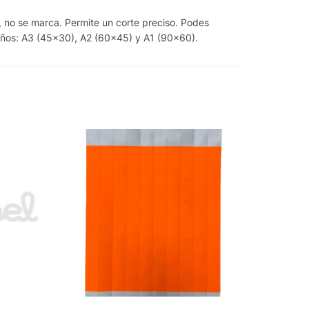
, no se marca. Permite un corte preciso. Podes
amaños: A3 (45×30), A2 (60×45) y A1 (90×60).