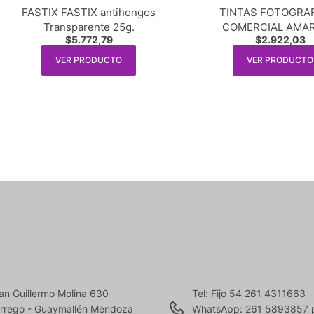
FASTIX FASTIX antihongos
TINTAS FOTOGRA
Transparente 25g.
COMERCIAL AMAR
$
5.772,79
$
2.922,03
ART-JET inks x 10
VER PRODUCTO
VER PRODUCTO
an Guillermo Molina 630
Tel: Fijo 54 261 4311663
rrego - Guaymallén Mendoza
WhatsApp: 261 5893857 