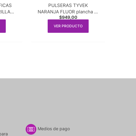
FICAS
PULSERAS TYVEK
ILLA
NARANJA FLUOR plancha 10
$
949,00
0 ml.
unid.
VER PRODUCTO
Medios de pago
para