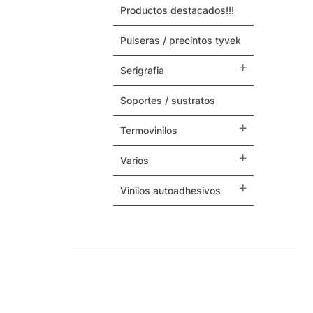
productos destacados!!!
Maquinas y Repuestos
pulseras / precintos tyvek
Varios
serigrafia
soportes / sustratos
termovinilos
varios
vinilos autoadhesivos