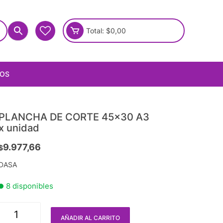
Total:
$
0,00
IOS
PLANCHA DE CORTE 45×30 A3
x unidad
9.977,66
$
DASA
8 disponibles
AÑADIR AL CARRITO