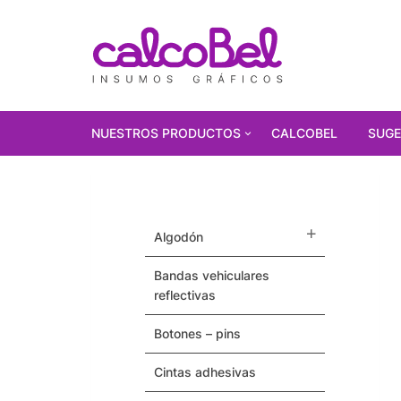
NUESTROS PRODUCTOS
CALCOBEL
SUGE
PRODUCTOS
DESTACADOS!!!
algodón
Polarizados
bandas vehiculares
Vinilos Autoadhesivos
reflectivas
Gorras
botones – pins
Pulseras / Precintos Tyvek
cintas adhesivas