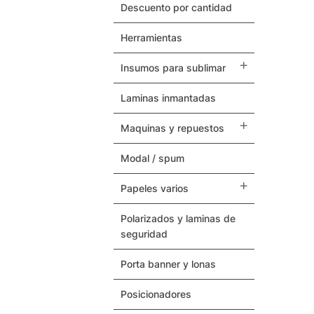
Herramientas
descuento por cantidad
herramientas
Termovinilos
insumos para sublimar
Posicionadores
laminas inmantadas
Botones – Pins
maquinas y repuestos
Cintas Adhesivas
modal / spum
Papeles Varios
papeles varios
Insumos para Sublimar
polarizados y laminas de
seguridad
Laminas Inmantadas
porta banner y lonas
Soporte / Sustratos
posicionadores
Serigrafia