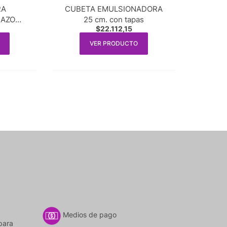
RA
CUBETA EMULSIONADORA
IAZO
25 cm. con tapas
$
22.112,15
l agua)
VER PRODUCTO
Medios de pago
para