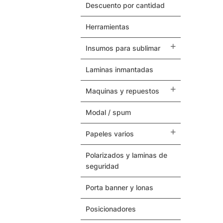
Herramientas
descuento por cantidad
herramientas
Termovinilos
insumos para sublimar
Posicionadores
laminas inmantadas
Botones – Pins
maquinas y repuestos
Cintas Adhesivas
modal / spum
Papeles Varios
papeles varios
Insumos para Sublimar
polarizados y laminas de
seguridad
Laminas Inmantadas
porta banner y lonas
Soporte / Sustratos
posicionadores
Serigrafia