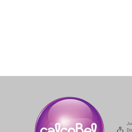
Ju
Do