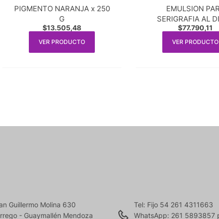
PIGMENTO NARANJA x 250
EMULSION PA
G
SERIGRAFIA AL D
$
13.505,48
$
77.790,11
CPTEX (para tinta a
x1k.
VER PRODUCTO
VER PRODUCTO
an Guillermo Molina 630
Tel: Fijo 54 261 4311663
rrego - Guaymallén Mendoza
WhatsApp: 261 5893857 