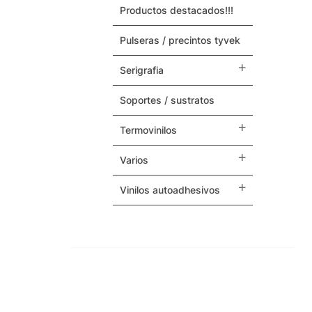
productos destacados!!!
Maquinas y Repuestos
pulseras / precintos tyvek
Varios
serigrafia
soportes / sustratos
termovinilos
varios
vinilos autoadhesivos