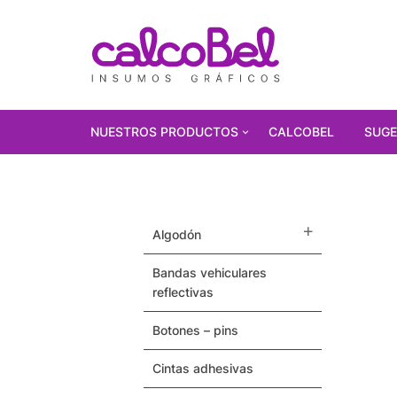
NUESTROS PRODUCTOS
CALCOBEL
SUGE
PRODUCTOS
DESTACADOS!!!
algodón
Polarizados
bandas vehiculares
Vinilos Autoadhesivos
reflectivas
Gorras
botones – pins
Pulseras / Precintos Tyvek
cintas adhesivas