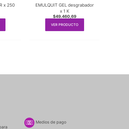
 x 250
EMULQUIT GEL desgrabador
x 1 K
$
49.460,69
VER PRODUCTO
Medios de pago
para