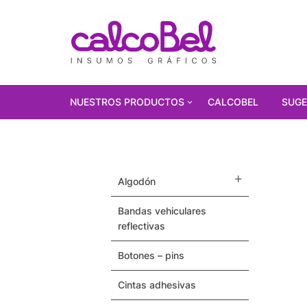
NUESTROS PRODUCTOS
CALCOBEL
SUGE
PRODUCTOS
DESTACADOS!!!
algodón
Polarizados
bandas vehiculares
Vinilos Autoadhesivos
reflectivas
Gorras
botones – pins
Pulseras / Precintos Tyvek
cintas adhesivas