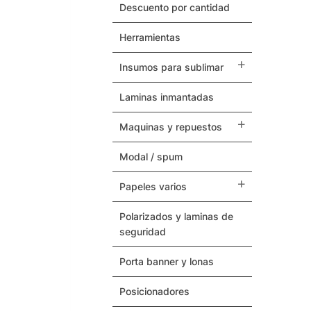
Herramientas
descuento por cantidad
herramientas
Termovinilos
insumos para sublimar
Posicionadores
laminas inmantadas
Botones – Pins
maquinas y repuestos
Cintas Adhesivas
modal / spum
Papeles Varios
papeles varios
Insumos para Sublimar
polarizados y laminas de
seguridad
Laminas Inmantadas
porta banner y lonas
Soporte / Sustratos
posicionadores
Serigrafia