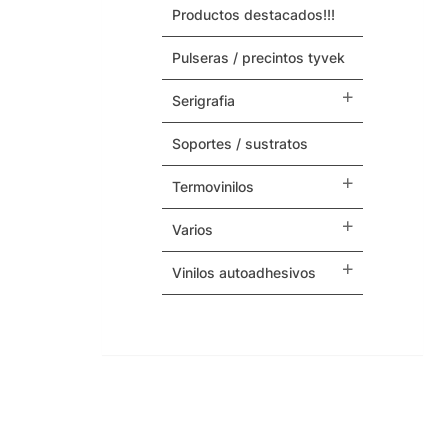
productos destacados!!!
Maquinas y Repuestos
pulseras / precintos tyvek
Varios
serigrafia
soportes / sustratos
termovinilos
varios
vinilos autoadhesivos