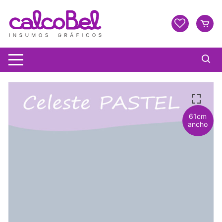
61cm
ancho