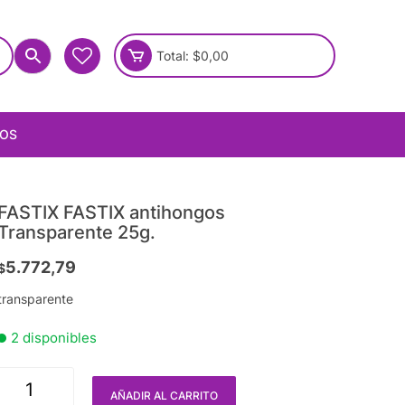
Total:
$
0,00
IOS
FASTIX FASTIX antihongos
Transparente 25g.
5.772,79
$
transparente
2 disponibles
AÑADIR AL CARRITO