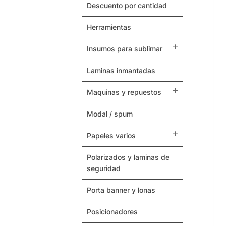
Herramientas
descuento por cantidad
herramientas
Termovinilos
insumos para sublimar
Posicionadores
laminas inmantadas
Botones – Pins
maquinas y repuestos
Cintas Adhesivas
modal / spum
Papeles Varios
papeles varios
Insumos para Sublimar
polarizados y laminas de
seguridad
Laminas Inmantadas
porta banner y lonas
Soporte / Sustratos
posicionadores
Serigrafia