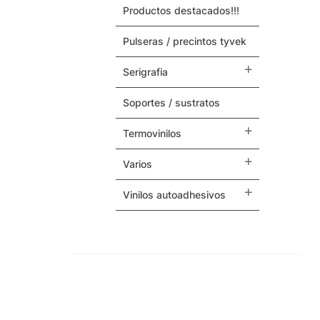
productos destacados!!!
Maquinas y Repuestos
pulseras / precintos tyvek
Varios
serigrafia
soportes / sustratos
termovinilos
varios
vinilos autoadhesivos