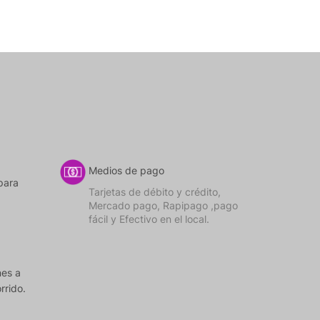
Medios de pago
para
Tarjetas de débito y crédito,
Mercado pago, Rapipago ,pago
fácil y Efectivo en el local.
nes a
rrido.