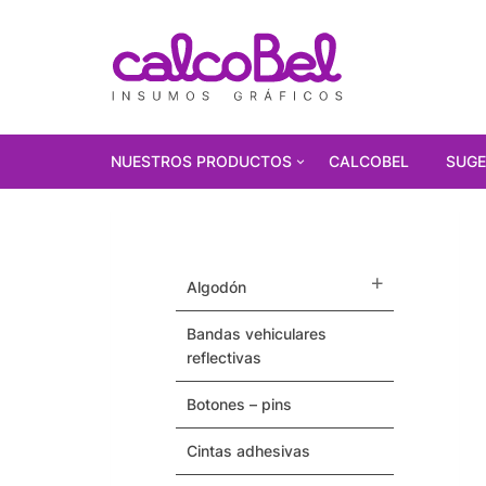
NUESTROS PRODUCTOS
CALCOBEL
SUGE
PRODUCTOS
DESTACADOS!!!
algodón
Polarizados
bandas vehiculares
Vinilos Autoadhesivos
reflectivas
Gorras
botones – pins
Pulseras / Precintos Tyvek
cintas adhesivas