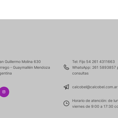
an Guillermo Molina 630
Tel: Fijo 54 261 4311663
rrego - Guaymallén Mendoza
WhatsApp: 261 5893857 
gentina
consultas
calcobel@calcobel.com.ar
Horario de atención: de lu
viernes de 9:00 a 17:30 co