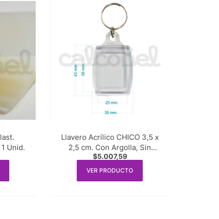
ast.
Llavero Acrílico CHICO 3,5 x
1 Unid.
2,5 cm. Con Argolla, Sin
$
5.007,59
Cadena x 10 unidades
VER PRODUCTO