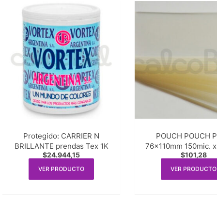
Protegido: CARRIER N
POUCH POUCH Pl
BRILLANTE prendas Tex 1K
76x110mm 150mic. x 
$
24.944,15
$
101,28
VER PRODUCTO
VER PRODUCTO