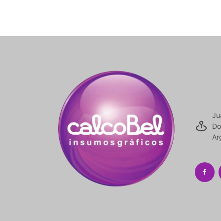
Ju
Do
Ar