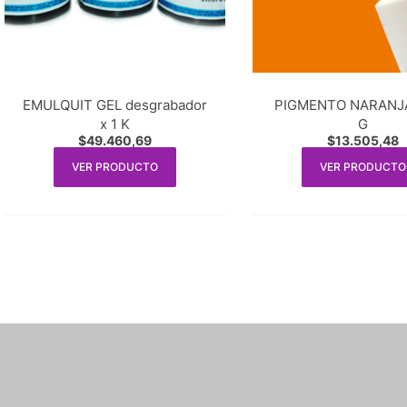
EMULQUIT GEL desgrabador
PIGMENTO NARANJA
x 1 K
G
$
49.460,69
$
13.505,48
VER PRODUCTO
VER PRODUCTO