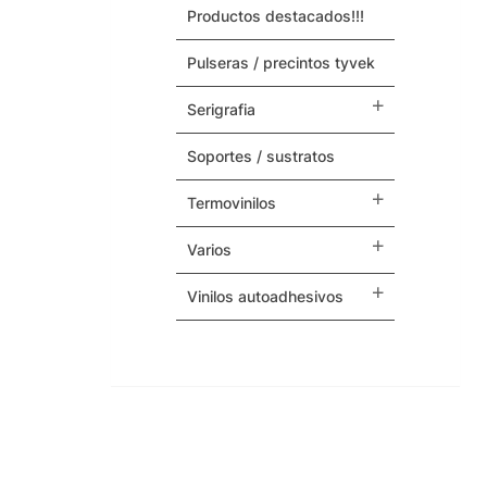
productos destacados!!!
Maquinas y Repuestos
pulseras / precintos tyvek
Varios
serigrafia
soportes / sustratos
termovinilos
varios
vinilos autoadhesivos