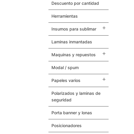
Herramientas
descuento por cantidad
herramientas
Termovinilos
insumos para sublimar
Posicionadores
laminas inmantadas
Botones – Pins
maquinas y repuestos
Cintas Adhesivas
modal / spum
Papeles Varios
papeles varios
Insumos para Sublimar
polarizados y laminas de
seguridad
Laminas Inmantadas
porta banner y lonas
Soporte / Sustratos
posicionadores
Serigrafia