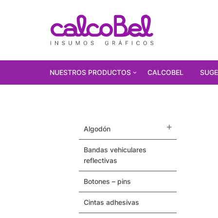
NUESTROS PRODUCTOS
CALCOBEL
SUGE
PRODUCTOS
DESTACADOS!!!
algodón
Polarizados
bandas vehiculares
Vinilos Autoadhesivos
reflectivas
Gorras
botones – pins
Pulseras / Precintos Tyvek
cintas adhesivas