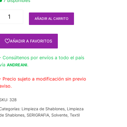
7 disponibles
AÑADIR AL CARRITO
AÑADIR A FAVORITOS
- Consúltenos por envíos a todo el país
vía
.
ANDREANI
- Precio sujeto a modificación sin previo
aviso.
SKU:
328
Categorías:
Limpieza de Shablones
,
Limpieza
de Shablones
,
SERIGRAFIA
,
Solvente
,
Textil