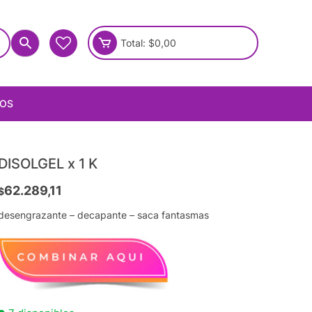
Total:
$
0,00
IOS
DISOLGEL x 1 K
62.289,11
$
desengrazante – decapante – saca fantasmas