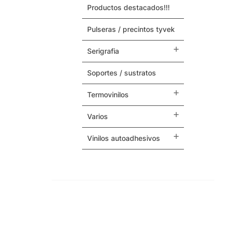
productos destacados!!!
Maquinas y Repuestos
pulseras / precintos tyvek
Varios
serigrafia
soportes / sustratos
termovinilos
varios
vinilos autoadhesivos