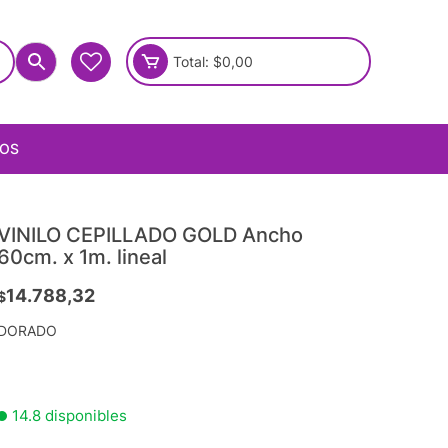
Total:
$
0,00
IOS
VINILO CEPILLADO GOLD Ancho
60cm. x 1m. lineal
14.788,32
$
DORADO
14.8 disponibles