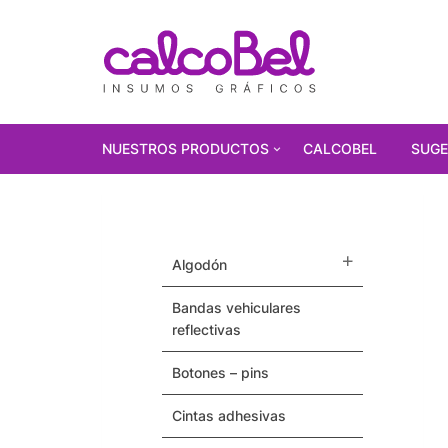
NUESTROS PRODUCTOS
CALCOBEL
SUGE
PRODUCTOS
DESTACADOS!!!
algodón
Polarizados
bandas vehiculares
Vinilos Autoadhesivos
reflectivas
Gorras
botones – pins
Pulseras / Precintos Tyvek
cintas adhesivas