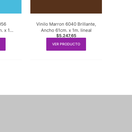
056
Vinilo Marron 6040 Brillante,
m. x 1m.
Ancho 61cm. x 1m. lineal
$
5.247,65
VER PRODUCTO