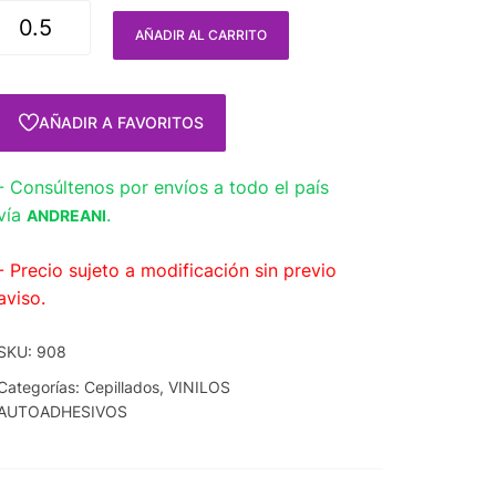
AÑADIR AL CARRITO
AÑADIR A FAVORITOS
- Consúltenos por envíos a todo el país
vía
.
ANDREANI
- Precio sujeto a modificación sin previo
aviso.
SKU:
908
Categorías:
Cepillados
,
VINILOS
AUTOADHESIVOS