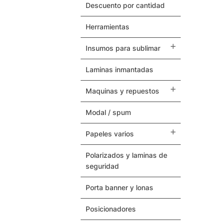
Herramientas
descuento por cantidad
herramientas
Termovinilos
insumos para sublimar
Posicionadores
laminas inmantadas
Botones – Pins
maquinas y repuestos
Cintas Adhesivas
modal / spum
Papeles Varios
papeles varios
Insumos para Sublimar
polarizados y laminas de
seguridad
Laminas Inmantadas
porta banner y lonas
Soporte / Sustratos
posicionadores
Serigrafia