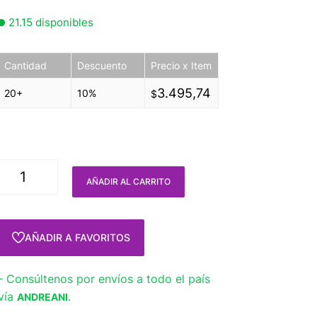
21.15 disponibles
Cantidad
Descuento
Precio x Item
3.495,74
20+
10%
$
AÑADIR AL CARRITO
AÑADIR A FAVORITOS
- Consúltenos por envíos a todo el país
vía
.
ANDREANI