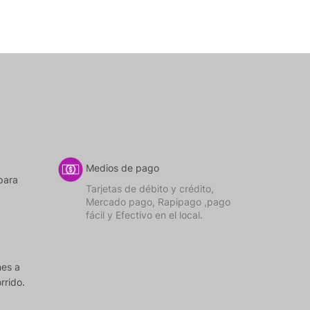
Medios de pago
para
Tarjetas de débito y crédito,
Mercado pago, Rapipago ,pago
fácil y Efectivo en el local.
nes a
rrido.