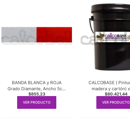
BANDA BLANCA y ROJA
CALCOBASE ( Pintur
Grado Diamante, Ancho 5cm
made
$
855,23
$
80.421,44
x 30cm. x unidad
VER PRODUCTO
VER PRODUCTO