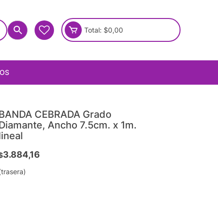
Total:
$
0,00
IOS
BANDA CEBRADA Grado
Diamante, Ancho 7.5cm. x 1m.
lineal
3.884,16
$
(trasera)