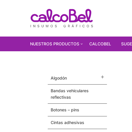
NUESTROS PRODUCTOS
CALCOBEL
SUGE
PRODUCTOS
DESTACADOS!!!
algodón
Polarizados
bandas vehiculares
Vinilos Autoadhesivos
reflectivas
Gorras
botones – pins
Pulseras / Precintos Tyvek
cintas adhesivas