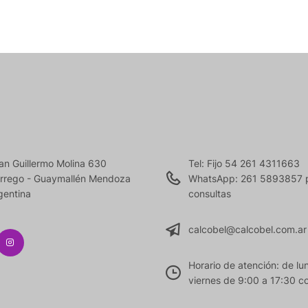
an Guillermo Molina 630
Tel: Fijo 54 261 4311663
rrego - Guaymallén Mendoza
WhatsApp: 261 5893857 
gentina
consultas
calcobel@calcobel.com.ar
Horario de atención: de lu
viernes de 9:00 a 17:30 co