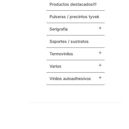
productos destacados!!!
Maquinas y Repuestos
pulseras / precintos tyvek
Varios
serigrafia
soportes / sustratos
termovinilos
varios
vinilos autoadhesivos