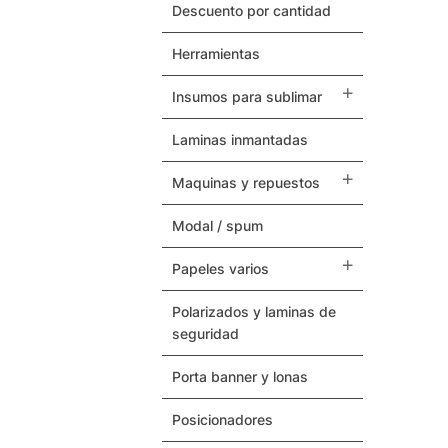
Herramientas
descuento por cantidad
herramientas
Termovinilos
insumos para sublimar
Posicionadores
laminas inmantadas
Botones – Pins
maquinas y repuestos
Cintas Adhesivas
modal / spum
Papeles Varios
papeles varios
Insumos para Sublimar
polarizados y laminas de
seguridad
Laminas Inmantadas
porta banner y lonas
Soporte / Sustratos
posicionadores
Serigrafia