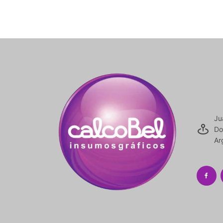
Ju
Do
Ar