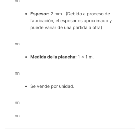
nn
Espesor:
2 mm. (Debido a proceso de
fabricación, el espesor es aproximado y
puede variar de una partida a otra)
nn
Medida de la plancha:
1 x 1 m.
nn
Se vende por unidad.
nn
nn